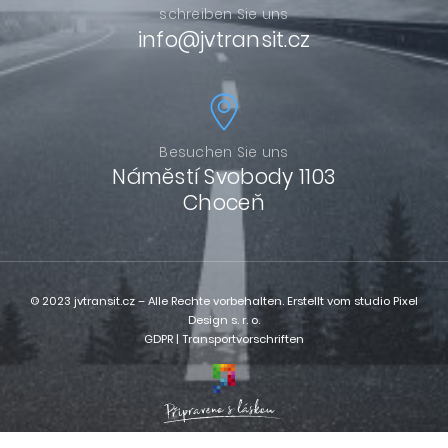
schreiben Sie uns
info@jvtransit.cz
Besuchen Sie uns
Náměstí Svobody 1103
Choceň
© 2023 jvtransit.cz – Alle Rechte vorbehalten. Erstellt vom
studio Pixel
Design s. r. o.
GDPR
|
Transportvorschriften